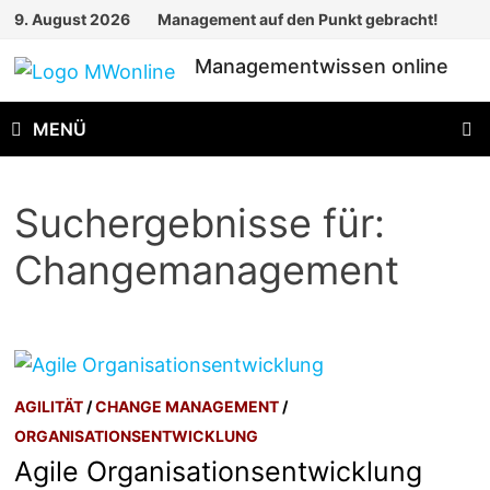
Zum
9. August 2026
Management auf den Punkt gebracht!
Inhalt
Managementwissen online
springen
MENÜ
Suchergebnisse für:
Changemanagement
AGILITÄT
/
CHANGE MANAGEMENT
/
ORGANISATIONSENTWICKLUNG
Agile Organisationsentwicklung