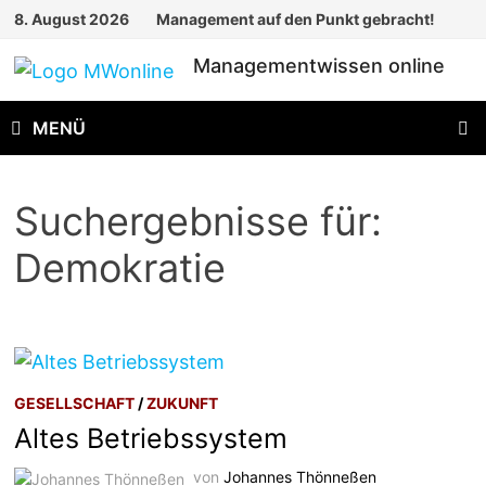
Zum
8. August 2026
Management auf den Punkt gebracht!
Inhalt
Managementwissen online
springen
MENÜ
Suchergebnisse für:
Demokratie
GESELLSCHAFT
/
ZUKUNFT
Altes Betriebssystem
von
Johannes Thönneßen