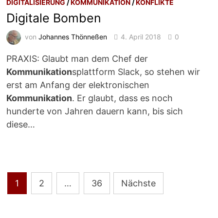
DIGITALISIERUNG
/
KOMMUNIKATION
/
KONFLIKTE
Digitale Bomben
von
Johannes Thönneßen
4. April 2018
0
PRAXIS: Glaubt man dem Chef der
Kommunikation
splattform Slack, so stehen wir
erst am Anfang der elektronischen
Kommunikation
. Er glaubt, dass es noch
hunderte von Jahren dauern kann, bis sich
diese…
Seitennummerierung
1
2
…
36
Nächste
der
Beiträge