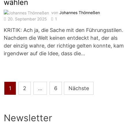
wählen
von
Johannes Thönneßen
20. September 2025
1
KRITIK: Ach ja, die Sache mit den Führungsstilen.
Nachdem die Welt keinen entdeckt hat, der als
der einzig wahre, der richtige gelten konnte, kam
irgendwer auf die Idee, dass die…
Seitennummerierung
1
2
…
6
Nächste
der
Beiträge
Newsletter