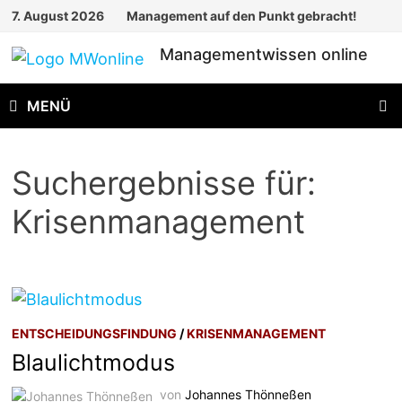
Zum
7. August 2026
Management auf den Punkt gebracht!
Inhalt
Managementwissen online
springen
MENÜ
Suchergebnisse für:
Krisenmanagement
ENTSCHEIDUNGSFINDUNG
/
KRISENMANAGEMENT
Blaulichtmodus
von
Johannes Thönneßen