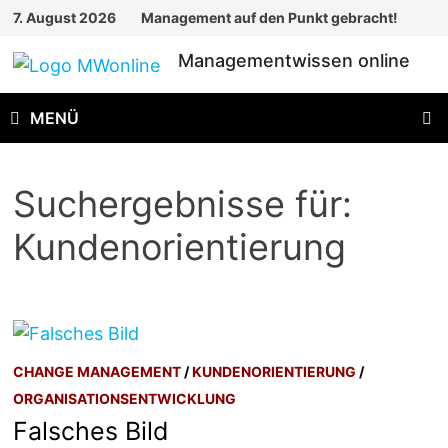
Zum
7. August 2026
Management auf den Punkt gebracht!
Inhalt
Managementwissen online
springen
MENÜ
Suchergebnisse für:
Kundenorientierung
CHANGE MANAGEMENT
/
KUNDENORIENTIERUNG
/
ORGANISATIONSENTWICKLUNG
Falsches Bild