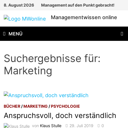
Zum
8. August 2026
Management auf den Punkt gebracht!
Inhalt
Managementwissen online
springen
MENÜ
Suchergebnisse für:
Marketing
BÜCHER
/
MARKETING
/
PSYCHOLOGIE
Anspruchsvoll, doch verständlich
von
Klaus Stulle
29. Juli 2019
0