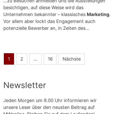
…zu Besuchen anmelden und die Ausstellungen
besichtigen, auf diese Weise wird das
Unternehmen bekannter – klassisches
Marketing
.
Vor allem aber lockt das Engagement auch
potenzielle Bewerber an, in Zeiten des…
Seitennummerierung
1
2
…
16
Nächste
der
Beiträge
Newsletter
Jeden Morgen um 9.00 Uhr informieren wir
unsere Leser über den neusten Beitrag auf