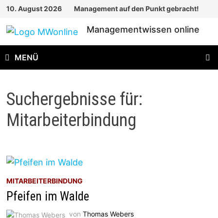
Zum
10. August 2026
Management auf den Punkt gebracht!
Inhalt
Managementwissen online
springen
MENÜ
Suchergebnisse für:
Mitarbeiterbindung
MITARBEITERBINDUNG
Pfeifen im Walde
von
Thomas Webers