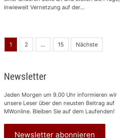
inwieweit Vernetzung auf der…
Seitennummerierung
1
2
…
15
Nächste
der
Beiträge
Newsletter
Jeden Morgen um 9.00 Uhr informieren wir
unsere Leser über den neusten Beitrag auf
MWonline. Bleiben Sie auf dem Laufenden!
Newsletter abonnieren