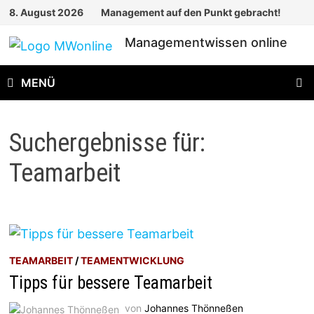
Zum
8. August 2026
Management auf den Punkt gebracht!
Inhalt
Managementwissen online
springen
MENÜ
Suchergebnisse für:
Teamarbeit
TEAMARBEIT
/
TEAMENTWICKLUNG
Tipps für bessere Teamarbeit
von
Johannes Thönneßen