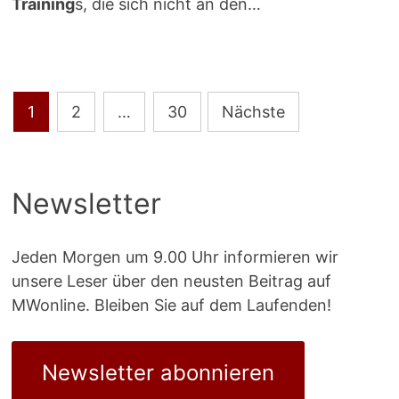
Training
s, die sich nicht an den…
Seitennummerierung
1
2
…
30
Nächste
der
Beiträge
Newsletter
Jeden Morgen um 9.00 Uhr informieren wir
unsere Leser über den neusten Beitrag auf
MWonline. Bleiben Sie auf dem Laufenden!
Newsletter abonnieren