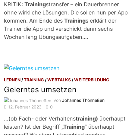
KRITIK:
Training
stransfer – ein Dauerbrenner
ohne wirkliche Lösungen. Die sollen nun per App
kommen. Am Ende des
Training
s erklärt der
Trainer die App und verschickt dann sechs
Wochen lang Übungsaufgaben….
LERNEN
/
TRAINING
/
WEBTALKS
/
WEITERBILDUNG
Gelerntes umsetzen
von
Johannes Thönneßen
12. Februar 2023
0
…(ob Fach- oder Verhaltens
training)
überhaupt
leisten? Ist der Begriff
„Training
“ überhaupt
passend? Welchen Unterschied machen