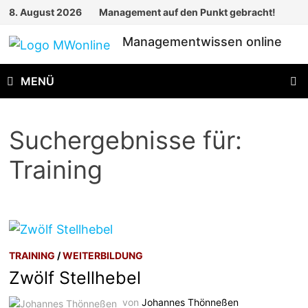
Zum
8. August 2026
Management auf den Punkt gebracht!
Inhalt
Managementwissen online
springen
MENÜ
Suchergebnisse für:
Training
TRAINING
/
WEITERBILDUNG
Zwölf Stellhebel
von
Johannes Thönneßen