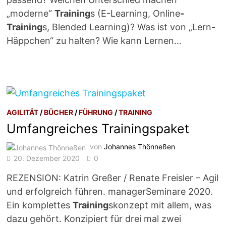
„moderne“
Training
s (E-Learning, Online
-
Training
s, Blended Learning)? Was ist von „Lern-
Häppchen“ zu halten? Wie kann Lernen…
AGILITÄT
/
BÜCHER
/
FÜHRUNG
/
TRAINING
Umfangreiches Trainingspaket
von
Johannes Thönneßen
20. Dezember 2020
0
REZENSION: Katrin Greßer / Renate Freisler – Agil
und erfolgreich führen. managerSeminare 2020.
Ein komplettes
Training
skonzept mit allem, was
dazu gehört. Konzipiert für drei mal zwei