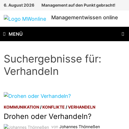
Zum
6. August 2026
Management auf den Punkt gebracht!
Inhalt
Managementwissen online
springen
MENÜ
Suchergebnisse für:
Verhandeln
KOMMUNIKATION
/
KONFLIKTE
/
VERHANDELN
Drohen oder Verhandeln?
von
Johannes Thönneßen