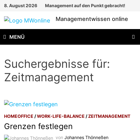
Zum
8. August 2026
Management auf den Punkt gebracht!
Inhalt
Managementwissen online
springen
MENÜ
Suchergebnisse für:
Zeitmanagement
HOMEOFFICE
/
WORK-LIFE-BALANCE
/
ZEITMANAGEMENT
Grenzen festlegen
von
Johannes Thönneßen