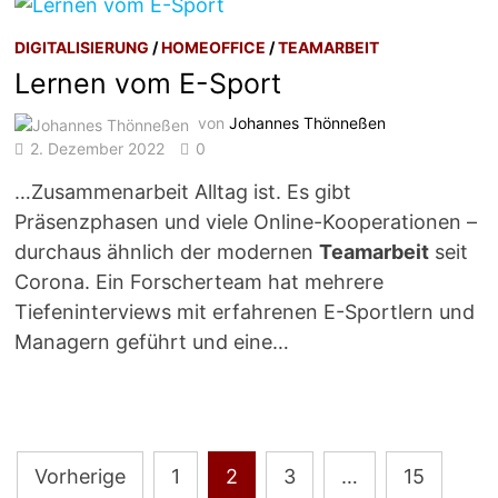
DIGITALISIERUNG
/
HOMEOFFICE
/
TEAMARBEIT
Lernen vom E-Sport
von
Johannes Thönneßen
2. Dezember 2022
0
…Zusammenarbeit Alltag ist. Es gibt
Präsenzphasen und viele Online-Kooperationen –
durchaus ähnlich der modernen
Teamarbeit
seit
Corona. Ein Forscherteam hat mehrere
Tiefeninterviews mit erfahrenen E-Sportlern und
Managern geführt und eine…
Seitennummerierung
Vorherige
1
2
3
…
15