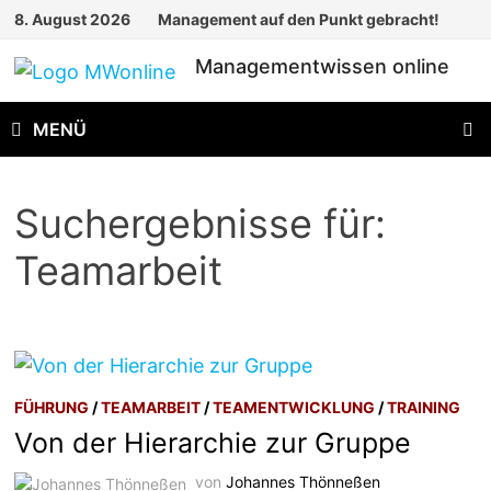
Zum
8. August 2026
Management auf den Punkt gebracht!
Inhalt
Managementwissen online
springen
MENÜ
Suchergebnisse für:
Teamarbeit
FÜHRUNG
/
TEAMARBEIT
/
TEAMENTWICKLUNG
/
TRAINING
Von der Hierarchie zur Gruppe
von
Johannes Thönneßen