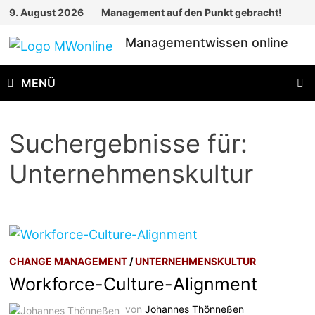
Zum
9. August 2026
Management auf den Punkt gebracht!
Inhalt
Managementwissen online
springen
MENÜ
Suchergebnisse für:
Unternehmenskultur
CHANGE MANAGEMENT
/
UNTERNEHMENSKULTUR
Workforce-Culture-Alignment
von
Johannes Thönneßen