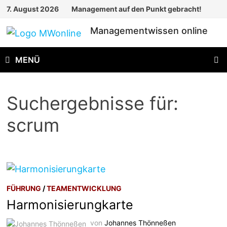
Zum
7. August 2026
Management auf den Punkt gebracht!
Inhalt
Managementwissen online
springen
MENÜ
Suchergebnisse für:
scrum
FÜHRUNG
/
TEAMENTWICKLUNG
Harmonisierungkarte
von
Johannes Thönneßen