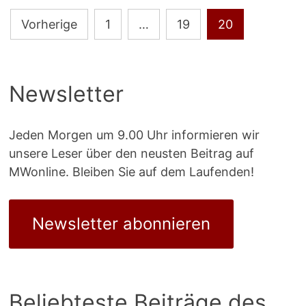
Seitennummerierung
Vorherige
1
…
19
20
der
Beiträge
Newsletter
Jeden Morgen um 9.00 Uhr informieren wir
unsere Leser über den neusten Beitrag auf
MWonline. Bleiben Sie auf dem Laufenden!
Newsletter abonnieren
Beliebteste Beiträge des