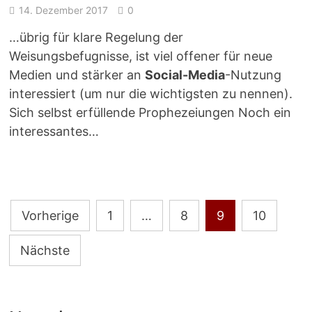
14. Dezember 2017
0
…übrig für klare Regelung der
Weisungsbefugnisse, ist viel offener für neue
Medien und stärker an
Social-Media
-Nutzung
interessiert (um nur die wichtigsten zu nennen).
Sich selbst erfüllende Prophezeiungen Noch ein
interessantes…
Seitennummerierung
Vorherige
1
…
8
9
10
der
Nächste
Beiträge