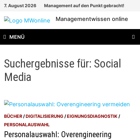
Zum
7. August 2026
Management auf den Punkt gebracht!
Inhalt
Managementwissen online
springen
MENÜ
Suchergebnisse für:
Social
Media
BÜCHER
/
DIGITALISIERUNG
/
EIGNUNGSDIAGNOSTIK
/
PERSONALAUSWAHL
Personalauswahl: Overengineering