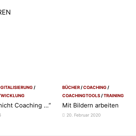
REN
IGITALISIERUNG
/
BÜCHER
/
COACHING
/
TWICKLUNG
COACHINGTOOLS
/
TRAINING
nicht Coaching …“
Mit Bildern arbeiten
6
20. Februar 2020