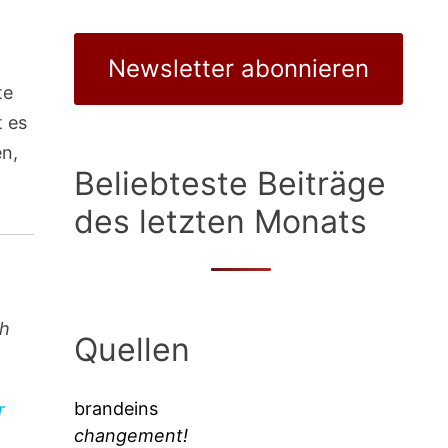
Newsletter abonnieren
te
t es
en,
Beliebteste Beiträge
des letzten Monats
ch
Quellen
brandeins
r
changement!