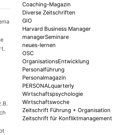
Coaching-Magazin
Diverse Zeitschriften
GIO
hema
Harvard Business Manager
managerSeminare
ne
neues-lernen
t.
OSC
OrganisationsEntwicklung
Personalführung
Personalmagazin
PERSONALquarterly
Wirtschaftspsychologie
Wirtschaftswoche
z.B.
Zeitschrift Führung + Organisation
ich
Zeitschrift für Konfliktmanagement
bt