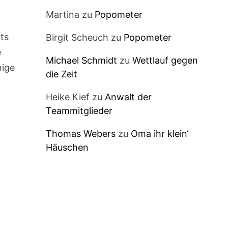
Martina
zu
Popometer
its
Birgit Scheuch
zu
Popometer
e
Michael Schmidt
zu
Wettlauf gegen
nige
die Zeit
Heike Kief
zu
Anwalt der
Teammitglieder
Thomas Webers
zu
Oma ihr klein‘
Häuschen