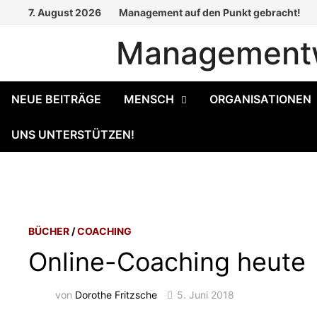
Zum
7. August 2026
Management auf den Punkt gebracht!
Inhalt
Managementw
springen
NEUE BEITRÄGE
MENSCH
ORGANISATIONEN
UNS UNTERSTÜTZEN!
BÜCHER
/
COACHING
Online-Coaching heute
von
Dorothe Fritzsche
5. Juni 2018