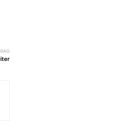
Nächster
TRAG
Beitrag:
iter