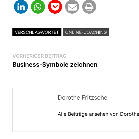
VERSCHLAGWORTET
ONLINE-COACHING
Beitragsnavigation
Vorheriger
VORHERIGER BEITRAG
Beitrag:
Business-Symbole zeichnen
Dorothe Fritzsche
Alle Beiträge ansehen von Doroth