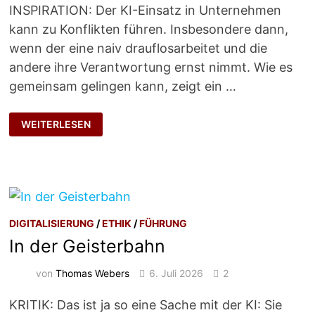
INSPIRATION: Der KI-Einsatz in Unternehmen
kann zu Konflikten führen. Insbesondere dann,
wenn der eine naiv drauflosarbeitet und die
andere ihre Verantwortung ernst nimmt. Wie es
gemeinsam gelingen kann, zeigt ein …
WENN
WEITERLESEN
ZWEI
WELTEN
AUFEINANDER
PRALLEN
DIGITALISIERUNG
/
ETHIK
/
FÜHRUNG
In der Geisterbahn
von
Thomas Webers
6. Juli 2026
2
KRITIK: Das ist ja so eine Sache mit der KI: Sie