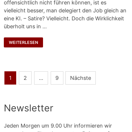
offensichtlich nicht führen können, ist es
vielleicht besser, man delegiert den Job gleich an
eine KI. – Satire? Vielleicht. Doch die Wirklichkeit
überholt uns in …
NIX
WEITERLESEN
PATHIE
Seitennummerierung
1
2
…
9
Nächste
der
Beiträge
Newsletter
Jeden Morgen um 9.00 Uhr informieren wir