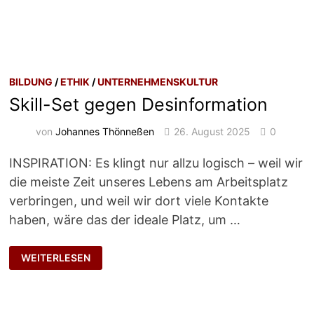
BILDUNG
/
ETHIK
/
UNTERNEHMENSKULTUR
Skill-Set gegen Desinformation
von
Johannes Thönneßen
26. August 2025
0
INSPIRATION: Es klingt nur allzu logisch – weil wir
die meiste Zeit unseres Lebens am Arbeitsplatz
verbringen, und weil wir dort viele Kontakte
haben, wäre das der ideale Platz, um …
SKILL-
WEITERLESEN
SET
GEGEN
DESINFORMATION