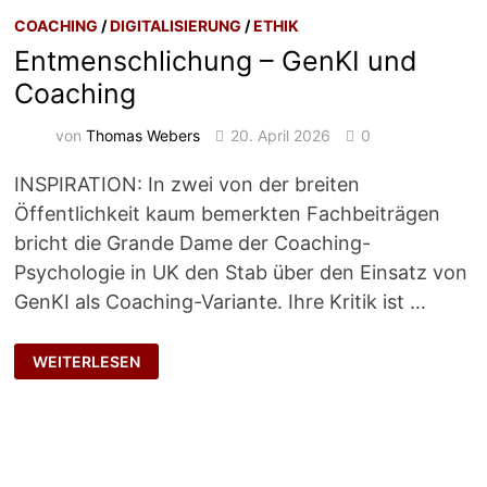
COACHING
/
DIGITALISIERUNG
/
ETHIK
Entmenschlichung – GenKI und
Coaching
von
Thomas Webers
20. April 2026
0
INSPIRATION: In zwei von der breiten
Öffentlichkeit kaum bemerkten Fachbeiträgen
bricht die Grande Dame der Coaching-
Psychologie in UK den Stab über den Einsatz von
GenKI als Coaching-Variante. Ihre Kritik ist …
ENTMENSCHLICHUNG
WEITERLESEN
–
GENKI
UND
COACHING