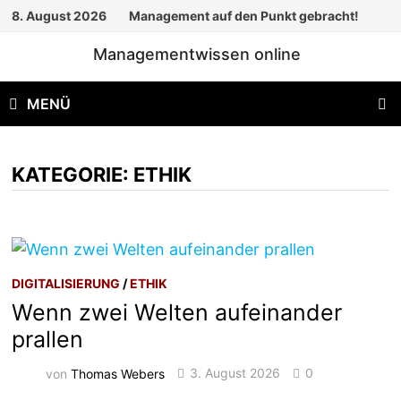
Zum
8. August 2026
Management auf den Punkt gebracht!
Inhalt
Managementwissen online
springen
MENÜ
KATEGORIE:
ETHIK
DIGITALISIERUNG
/
ETHIK
Wenn zwei Welten aufeinander
prallen
von
Thomas Webers
3. August 2026
0