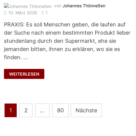
von
Johannes Thönneßen
10. März 2026
1
PRAXIS: Es soll Menschen geben, die laufen auf
der Suche nach einem bestimmten Produkt lieber
stundenlang durch den Supermarkt, ehe sie
jemanden bitten, ihnen zu erklären, wo sie es
finden. …
DIE
WEITERLESEN
KUNST
DES
BITTENS
Seitennummerierung
1
2
…
80
Nächste
der
Beiträge