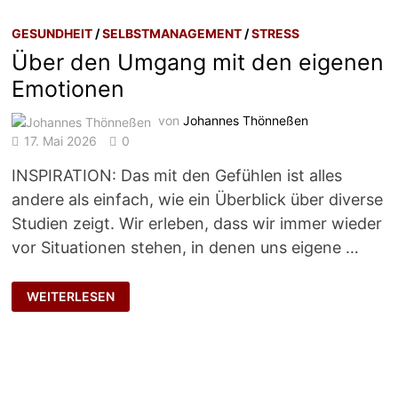
GESUNDHEIT
/
SELBSTMANAGEMENT
/
STRESS
Über den Umgang mit den eigenen
Emotionen
von
Johannes Thönneßen
17. Mai 2026
0
INSPIRATION: Das mit den Gefühlen ist alles
andere als einfach, wie ein Überblick über diverse
Studien zeigt. Wir erleben, dass wir immer wieder
vor Situationen stehen, in denen uns eigene …
ÜBER
WEITERLESEN
DEN
UMGANG
MIT
DEN
EIGENEN
EMOTIONEN