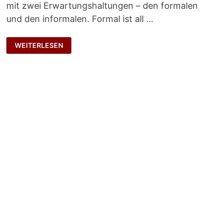
mit zwei Erwartungshaltungen – den formalen
und den informalen. Formal ist all …
GLÄSERN,
WEITERLESEN
ABER
GELÄHMT?