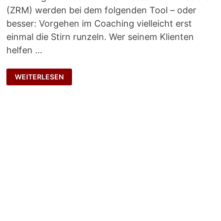
(ZRM) werden bei dem folgenden Tool – oder
besser: Vorgehen im Coaching vielleicht erst
einmal die Stirn runzeln. Wer seinem Klienten
helfen …
VOM
WEITERLESEN
HORROR-
UND
VOM
WUNSCH-
ICH