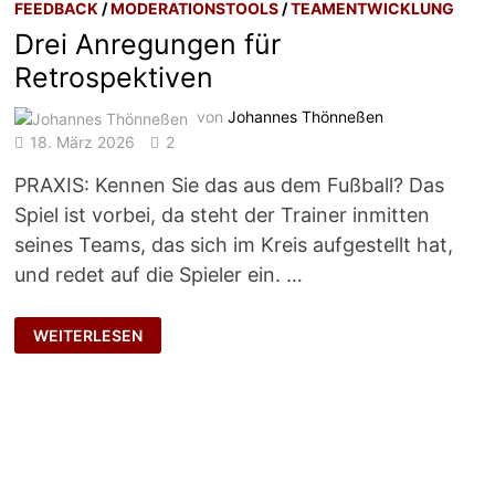
FEEDBACK
/
MODERATIONSTOOLS
/
TEAMENTWICKLUNG
Drei Anregungen für
Retrospektiven
von
Johannes Thönneßen
18. März 2026
2
PRAXIS: Kennen Sie das aus dem Fußball? Das
Spiel ist vorbei, da steht der Trainer inmitten
seines Teams, das sich im Kreis aufgestellt hat,
und redet auf die Spieler ein. …
DREI
WEITERLESEN
ANREGUNGEN
FÜR
RETROSPEKTIVEN