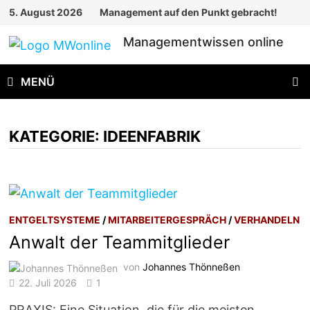
Zum
5. August 2026
Management auf den Punkt gebracht!
Inhalt
Managementwissen online
springen
MENÜ
KATEGORIE:
IDEENFABRIK
ENTGELTSYSTEME
/
MITARBEITERGESPRÄCH
/
VERHANDELN
Anwalt der Teammitglieder
von
Johannes Thönneßen
22. Juli 2026
1
PRAXIS: Eine Situation, die für die meisten