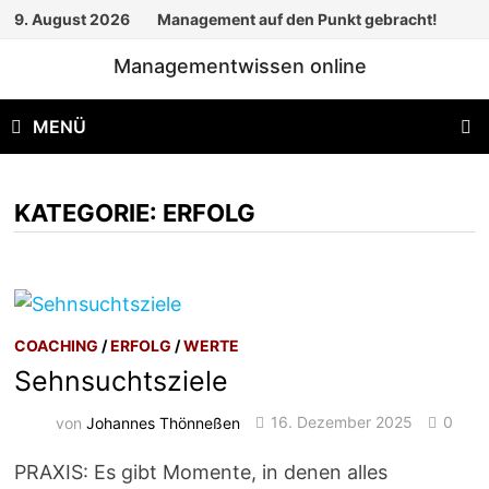
Zum
9. August 2026
Management auf den Punkt gebracht!
Inhalt
Managementwissen online
springen
MENÜ
KATEGORIE:
ERFOLG
COACHING
/
ERFOLG
/
WERTE
Sehnsuchtsziele
von
Johannes Thönneßen
16. Dezember 2025
0
PRAXIS: Es gibt Momente, in denen alles