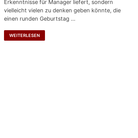
Erkenntnisse für Manager liefert, sondern
vielleicht vielen zu denken geben könnte, die
einen runden Geburtstag …
GRÜBELN
WEITERLESEN
VOR
DEM
RUNDEN
GEBURTSTAG