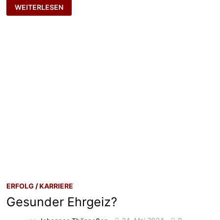
DEM
WEITERLESEN
ZUFALL
AUF
DIE
SPRÜNGE
HELFEN
ERFOLG
/
KARRIERE
Gesunder Ehrgeiz?