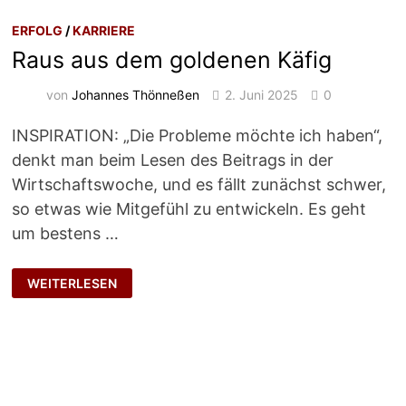
ERFOLG
/
KARRIERE
Raus aus dem goldenen Käfig
von
Johannes Thönneßen
2. Juni 2025
0
INSPIRATION: „Die Probleme möchte ich haben“,
denkt man beim Lesen des Beitrags in der
Wirtschaftswoche, und es fällt zunächst schwer,
so etwas wie Mitgefühl zu entwickeln. Es geht
um bestens …
RAUS
WEITERLESEN
AUS
DEM
GOLDENEN
KÄFIG