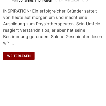
von
Johannes Thönneßen
24. Mai 2024
0
INSPIRATION: Ein erfolgreicher Gründer sattelt
von heute auf morgen um und macht eine
Ausbildung zum Physiotherapeuten. Sein Umfeld
reagiert verständnislos, er aber hat seine
Bestimmung gefunden. Solche Geschichten lesen
wir …
GESUNDER
WEITERLESEN
EHRGEIZ?