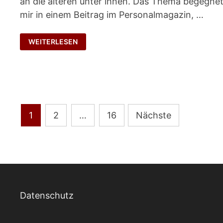
an die älteren unter ihnen. Das Thema begegne
mir in einem Beitrag im Personalmagazin, …
LANGEWEILE
WEITERLESEN
UND
ANGST?
Seitennummerierung
1
2
…
16
Nächste
der
Beiträge
Datenschutz