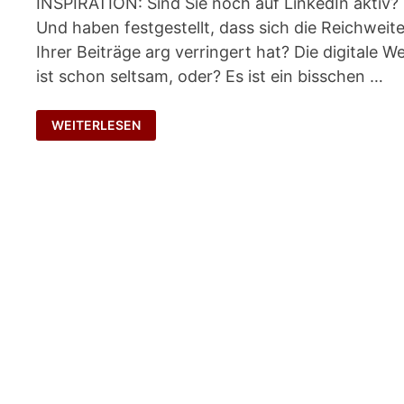
INSPIRATION: Sind Sie noch auf LinkedIn aktiv?
Und haben festgestellt, dass sich die Reichweit
Ihrer Beiträge arg verringert hat? Die digitale We
ist schon seltsam, oder? Es ist ein bisschen …
DIGITALES
WEITERLESEN
SCHWERGEWICHT