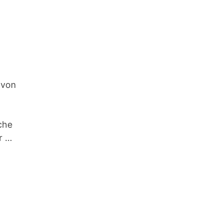
 von
iche
r …