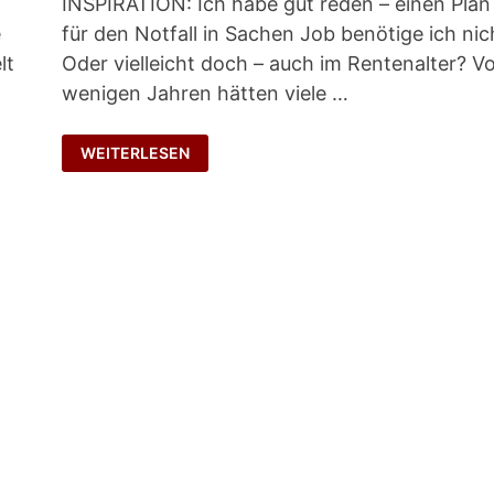
INSPIRATION: Ich habe gut reden – einen Plan
e
für den Notfall in Sachen Job benötige ich nic
lt
Oder vielleicht doch – auch im Rentenalter? V
wenigen Jahren hätten viele …
PLAN
WEITERLESEN
B
FÜR
DEN
NOTFALL