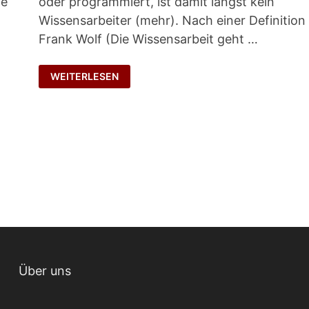
te
oder programmiert, ist damit längst kein
Wissensarbeiter (mehr). Nach einer Definition
Frank Wolf (Die Wissensarbeit geht …
WÄCHTER,
WEITERLESEN
ÜBERSETZER
UND
GESTALTER
Über uns