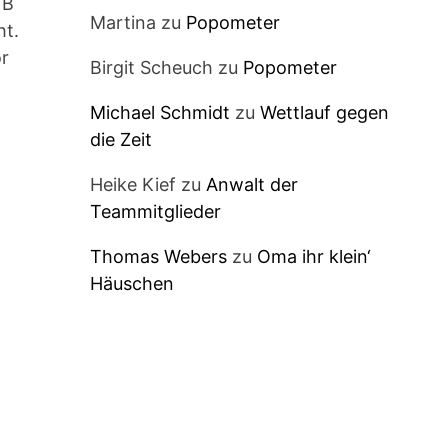
 B
Martina
zu
Popometer
ht.
or
Birgit Scheuch
zu
Popometer
Michael Schmidt
zu
Wettlauf gegen
die Zeit
Heike Kief
zu
Anwalt der
Teammitglieder
Thomas Webers
zu
Oma ihr klein‘
Häuschen