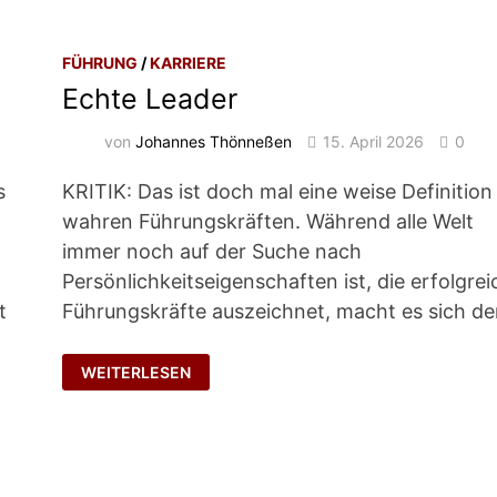
FÜHRUNG
/
KARRIERE
Echte Leader
von
Johannes Thönneßen
15. April 2026
0
s
KRITIK: Das ist doch mal eine weise Definition
wahren Führungskräften. Während alle Welt
immer noch auf der Suche nach
Persönlichkeitseigenschaften ist, die erfolgre
t
Führungskräfte auszeichnet, macht es sich de
ECHTE
WEITERLESEN
LEADER