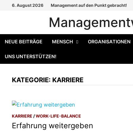
Zum
6. August 2026
Management auf den Punkt gebracht!
Inhalt
Managementw
springen
NEUE BEITRÄGE
MENSCH
ORGANISATIONEN
UNS UNTERSTÜTZEN!
KATEGORIE:
KARRIERE
KARRIERE
/
WORK-LIFE-BALANCE
Erfahrung weitergeben