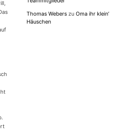
Teammitglieder
ll,
 Das
Thomas Webers
zu
Oma ihr klein‘
Häuschen
auf
sch
cht
b.
rt