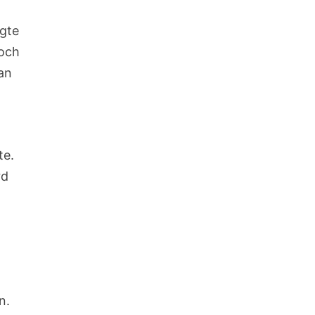
lgte
noch
man
te.
rd
n.