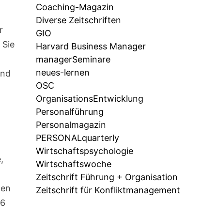
Coaching-Magazin
Diverse Zeitschriften
r
GIO
 Sie
Harvard Business Manager
managerSeminare
neues-lernen
Und
OSC
OrganisationsEntwicklung
Personalführung
Personalmagazin
PERSONALquarterly
Wirtschaftspsychologie
,
Wirtschaftswoche
Zeitschrift Führung + Organisation
den
Zeitschrift für Konfliktmanagement
26