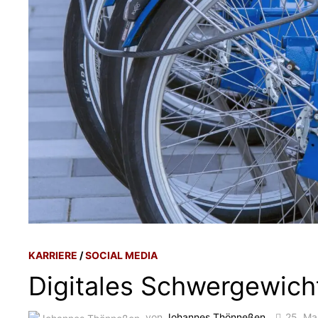
KARRIERE
/
SOCIAL MEDIA
Digitales Schwergewich
von
Johannes Thönneßen
25. Ma