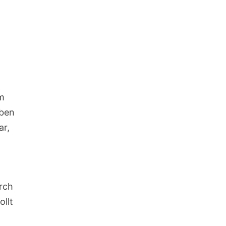
im
rben
ar,
urch
llt