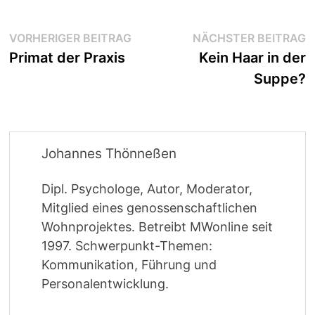
Beitragsnavigation
Vorheriger
N
VORHERIGER BEITRAG
NÄCHSTER BEITRAG
Beitrag:
B
Primat der Praxis
Kein Haar in der
Suppe?
Johannes Thönneßen
Dipl. Psychologe, Autor, Moderator,
Mitglied eines genossenschaftlichen
Wohnprojektes. Betreibt MWonline seit
1997. Schwerpunkt-Themen:
Kommunikation, Führung und
Personalentwicklung.