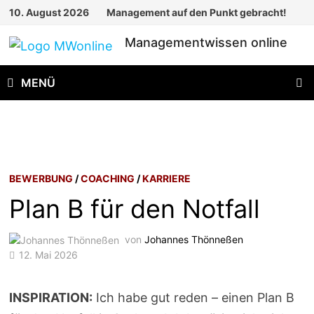
Zum
10. August 2026
Management auf den Punkt gebracht!
Inhalt
Managementwissen online
springen
MENÜ
BEWERBUNG
/
COACHING
/
KARRIERE
Plan B für den Notfall
von
Johannes Thönneßen
12. Mai 2026
INSPIRATION:
Ich habe gut reden – einen Plan B