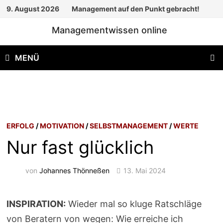
Zum
9. August 2026
Management auf den Punkt gebracht!
Inhalt
Managementwissen online
springen
MENÜ
ERFOLG
/
MOTIVATION
/
SELBSTMANAGEMENT
/
WERTE
Nur fast glücklich
von
Johannes Thönneßen
13. Mai 2024
INSPIRATION:
Wieder mal so kluge Ratschläge
von Beratern von wegen: Wie erreiche ich