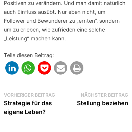
Positiven zu verändern. Und man damit natürlich
auch Einfluss ausübt. Nur eben nicht, um
Follower und Bewunderer zu „ernten“, sondern
um zu erleben, wie zufrieden eine solche
„Leistung“ machen kann.
Teile diesen Beitrag:
Beitragsnavigation
Vorheriger
N
VORHERIGER BEITRAG
NÄCHSTER BEITRAG
Beitrag:
B
Strategie für das
Stellung beziehen
eigene Leben?