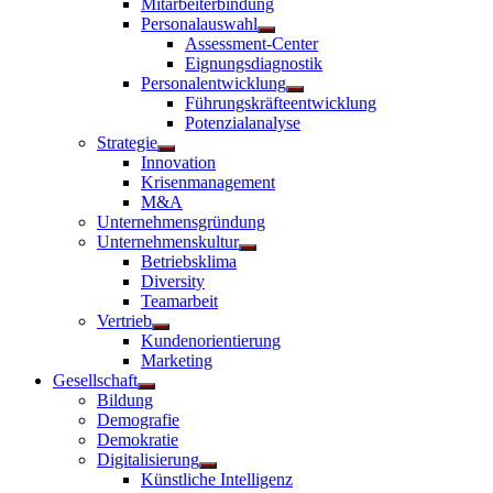
Mitarbeiterbindung
Personalauswahl
Untermenü
Assessment-Center
anzeigen
Eignungsdiagnostik
Personalentwicklung
Untermenü
Führungskräfteentwicklung
anzeigen
Potenzialanalyse
Strategie
Untermenü
Innovation
anzeigen
Krisenmanagement
M&A
Unternehmensgründung
Unternehmenskultur
Untermenü
Betriebsklima
anzeigen
Diversity
Teamarbeit
Vertrieb
Untermenü
Kundenorientierung
anzeigen
Marketing
Gesellschaft
Untermenü
Bildung
anzeigen
Demografie
Demokratie
Digitalisierung
Untermenü
Künstliche Intelligenz
anzeigen