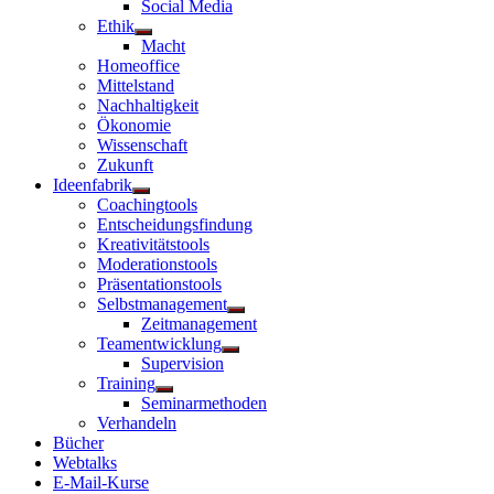
Social Media
Ethik
Untermenü
Macht
anzeigen
Homeoffice
Mittelstand
Nachhaltigkeit
Ökonomie
Wissenschaft
Zukunft
Ideenfabrik
Untermenü
Coachingtools
anzeigen
Entscheidungsfindung
Kreativitätstools
Moderationstools
Präsentationstools
Selbstmanagement
Untermenü
Zeitmanagement
anzeigen
Teamentwicklung
Untermenü
Supervision
anzeigen
Training
Untermenü
Seminarmethoden
anzeigen
Verhandeln
Bücher
Webtalks
E-Mail-Kurse