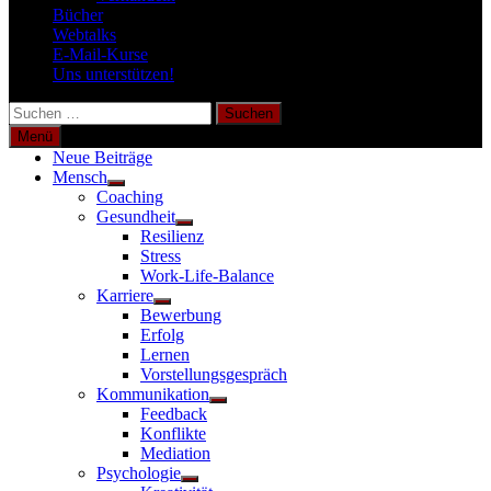
Bücher
Webtalks
E-Mail-Kurse
Uns unterstützen!
Suchen
nach:
Menü
Neue Beiträge
Mensch
Untermenü
Coaching
anzeigen
Gesundheit
Untermenü
Resilienz
anzeigen
Stress
Work-Life-Balance
Karriere
Untermenü
Bewerbung
anzeigen
Erfolg
Lernen
Vorstellungsgespräch
Kommunikation
Untermenü
Feedback
anzeigen
Konflikte
Mediation
Psychologie
Untermenü