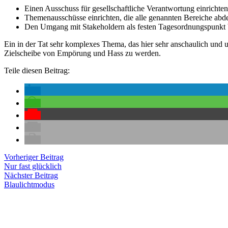
Einen Ausschuss für gesellschaftliche Verantwortung einrichten
Themenausschüsse einrichten, die alle genannten Bereiche abd
Den Umgang mit Stakeholdern als festen Tagesordnungspunkt be
Ein in der Tat sehr komplexes Thema, das hier sehr anschaulich und 
Zielscheibe von Empörung und Hass zu werden.
Teile diesen Beitrag:
Beitragsnavigation
Vorheriger
Vorheriger Beitrag
Beitrag:
Nur fast glücklich
Nächster
Nächster Beitrag
Beitrag:
Blaulichtmodus