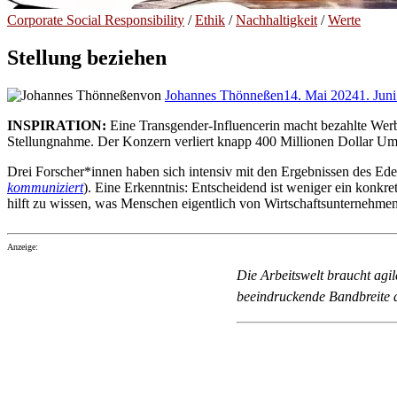
Corporate Social Responsibility
/
Ethik
/
Nachhaltigkeit
/
Werte
Stellung beziehen
von
Johannes Thönneßen
14. Mai 2024
1. Jun
INSPIRATION:
Eine Transgender-Influencerin macht bezahlte Werbu
Stellungnahme. Der Konzern verliert knapp 400 Millionen Dollar Ums
Drei Forscher*innen haben sich intensiv mit den Ergebnissen des Ed
kommuniziert
). Eine Erkenntnis: Entscheidend ist weniger ein konkre
hilft zu wissen, was Menschen eigentlich von Wirtschaftsunternehmen
Anzeige:
Die Arbeitswelt braucht agi
beeindruckende Bandbreite 