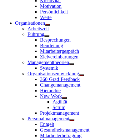
Kreativität
anzeigen
Motivation
Persönlichkeit
Werte
Organisationen
Untermenü
Arbeitszeit
anzeigen
Führung
Untermenü
Besprechungen
anzeigen
Beurteilung
Mitarbeitergespräch
Zielvereinbarungen
Managementtheorien
Untermenü
Systemik
anzeigen
Organisationsentwicklung
Untermenü
360-Grad-Feedback
anzeigen
Changemanagement
Hierarchie
New Work
Untermenü
Agilität
anzeigen
Scrum
Projektmanagement
Personalmanagement
Untermenü
Entgelt
anzeigen
Gesundheitsmanagement
Mitarbeiterbefragung