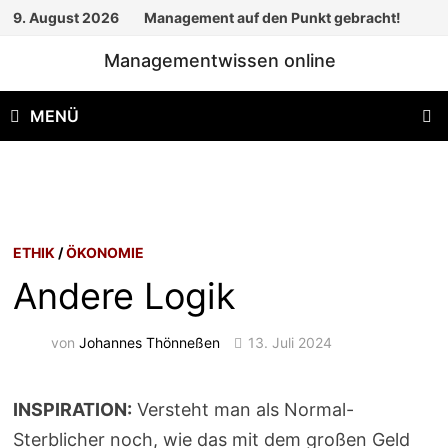
Zum
9. August 2026
Management auf den Punkt gebracht!
Inhalt
Managementwissen online
springen
MENÜ
ETHIK
/
ÖKONOMIE
Andere Logik
von
Johannes Thönneßen
13. Juli 2024
INSPIRATION:
Versteht man als Normal-
Sterblicher noch, wie das mit dem großen Geld