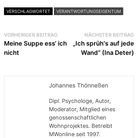
VERSCHLAGWORTET
VERANTWORTUNGSEIGENTUM
Beitragsnavigation
Vorheriger
N
VORHERIGER BEITRAG
NÄCHSTER BEITRAG
Beitrag:
B
Meine Suppe ess‘ ich
„Ich sprüh′s auf jede
nicht
Wand“ (Ina Deter)
Johannes Thönneßen
Dipl. Psychologe, Autor,
Moderator, Mitglied eines
genossenschaftlichen
Wohnprojektes. Betreibt
MWonline seit 1997.