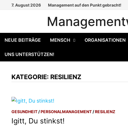
Zum
7. August 2026
Management auf den Punkt gebracht!
Inhalt
Managementw
springen
NEUE BEITRÄGE
MENSCH
ORGANISATIONEN
UNS UNTERSTÜTZEN!
KATEGORIE:
RESILIENZ
GESUNDHEIT
/
PERSONALMANAGEMENT
/
RESILIENZ
Igitt, Du stinkst!