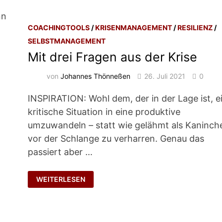
nn
COACHINGTOOLS
/
KRISENMANAGEMENT
/
RESILIENZ
/
SELBSTMANAGEMENT
Mit drei Fragen aus der Krise
i
von
Johannes Thönneßen
26. Juli 2021
0
INSPIRATION: Wohl dem, der in der Lage ist, e
kritische Situation in eine produktive
umzuwandeln – statt wie gelähmt als Kaninch
vor der Schlange zu verharren. Genau das
passiert aber …
MIT
WEITERLESEN
DREI
FRAGEN
AUS
DER
KRISE