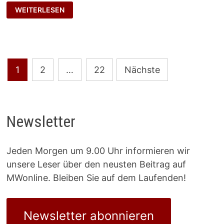
MESSEN
WEITERLESEN
UND
ZUHÖREN
Seitennummerierung
1
2
…
22
Nächste
der
Beiträge
Newsletter
Jeden Morgen um 9.00 Uhr informieren wir
unsere Leser über den neusten Beitrag auf
MWonline. Bleiben Sie auf dem Laufenden!
Newsletter abonnieren