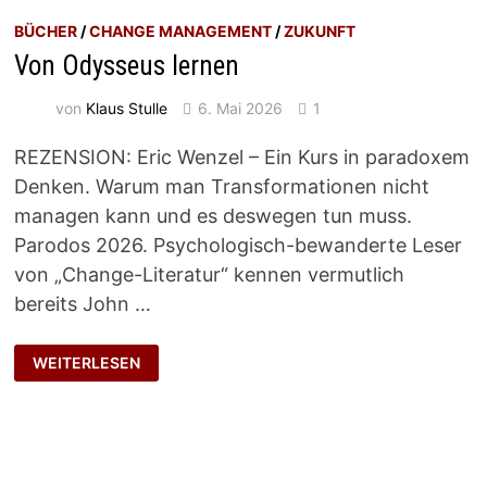
BÜCHER
/
CHANGE MANAGEMENT
/
ZUKUNFT
Von Odysseus lernen
von
Klaus Stulle
6. Mai 2026
1
REZENSION: Eric Wenzel – Ein Kurs in paradoxem
Denken. Warum man Transformationen nicht
managen kann und es deswegen tun muss.
Parodos 2026. Psychologisch-bewanderte Leser
von „Change-Literatur“ kennen vermutlich
bereits John …
VON
WEITERLESEN
ODYSSEUS
LERNEN