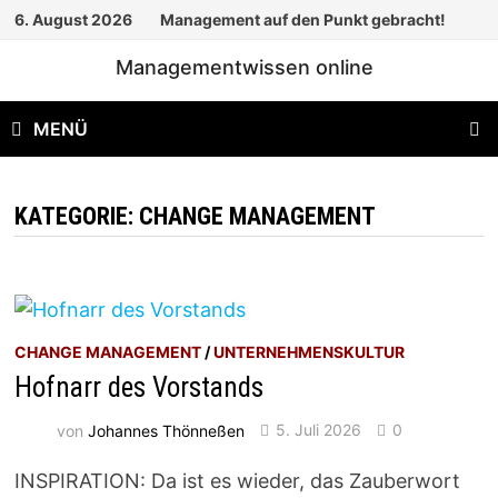
Zum
6. August 2026
Management auf den Punkt gebracht!
Inhalt
Managementwissen online
springen
MENÜ
KATEGORIE:
CHANGE MANAGEMENT
CHANGE MANAGEMENT
/
UNTERNEHMENSKULTUR
Hofnarr des Vorstands
von
Johannes Thönneßen
5. Juli 2026
0
INSPIRATION: Da ist es wieder, das Zauberwort