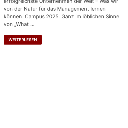
erfolgreichste Unternehmen der Welt – Was wir
von der Natur für das Management lernen
können. Campus 2025. Ganz im löblichen Sinne
von „What …
NATÜRLICH
WEITERLESEN
FÜHREN