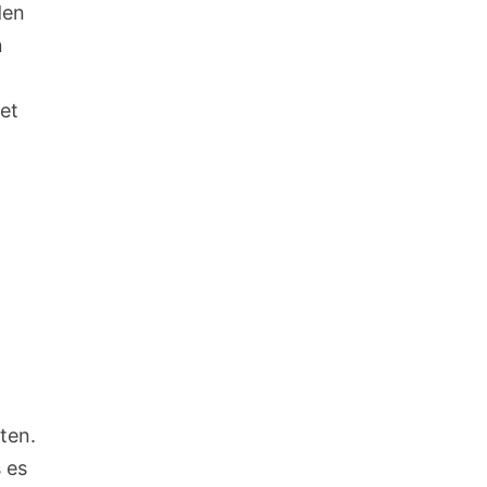
den
n
et
ten.
 es