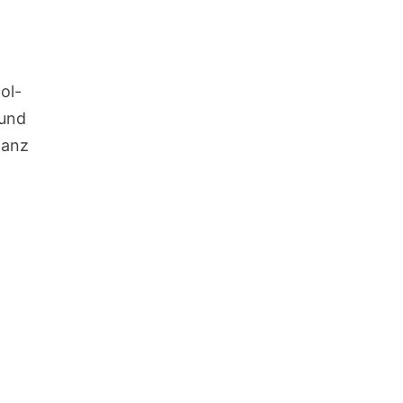
ol-
 und
tanz