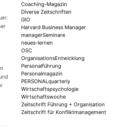
Coaching-Magazin
Diverse Zeitschriften
uer:
GIO
her
Harvard Business Manager
managerSeminare
neues-lernen
OSC
OrganisationsEntwicklung
Personalführung
um
Personalmagazin
 und
PERSONALquarterly
ür
Wirtschaftspsychologie
Wirtschaftswoche
Zeitschrift Führung + Organisation
Zeitschrift für Konfliktmanagement