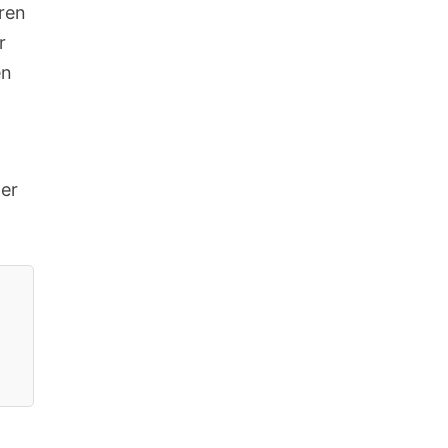
ren
r
en
der