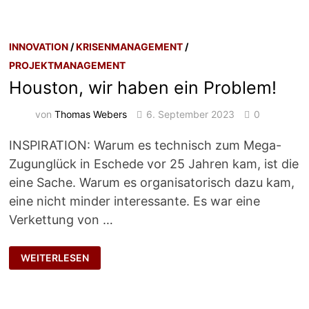
INNOVATION
/
KRISENMANAGEMENT
/
PROJEKTMANAGEMENT
Houston, wir haben ein Problem!
von
Thomas Webers
6. September 2023
0
INSPIRATION: Warum es technisch zum Mega-
Zugunglück in Eschede vor 25 Jahren kam, ist die
eine Sache. Warum es organisatorisch dazu kam,
eine nicht minder interessante. Es war eine
Verkettung von …
HOUSTON,
WEITERLESEN
WIR
HABEN
EIN
PROBLEM!