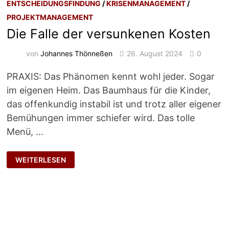
ENTSCHEIDUNGSFINDUNG
/
KRISENMANAGEMENT
/
PROJEKTMANAGEMENT
Die Falle der versunkenen Kosten
von
Johannes Thönneßen
26. August 2024
0
PRAXIS: Das Phänomen kennt wohl jeder. Sogar
im eigenen Heim. Das Baumhaus für die Kinder,
das offenkundig instabil ist und trotz aller eigener
Bemühungen immer schiefer wird. Das tolle
Menü, …
DIE
WEITERLESEN
FALLE
DER
VERSUNKENEN
KOSTEN