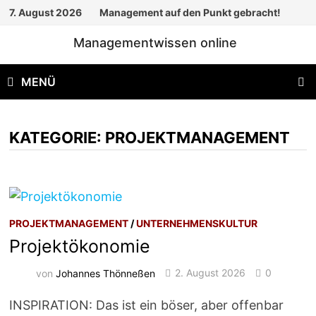
Zum
7. August 2026
Management auf den Punkt gebracht!
Inhalt
Managementwissen online
springen
MENÜ
KATEGORIE:
PROJEKTMANAGEMENT
PROJEKTMANAGEMENT
/
UNTERNEHMENSKULTUR
Projektökonomie
von
Johannes Thönneßen
2. August 2026
0
INSPIRATION: Das ist ein böser, aber offenbar