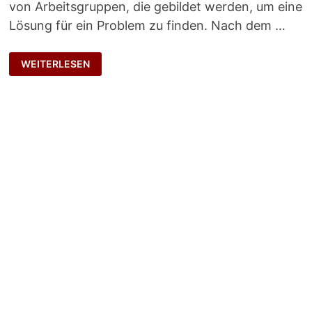
von Arbeitsgruppen, die gebildet werden, um eine
Lösung für ein Problem zu finden. Nach dem …
WENN
WEITERLESEN
DU
NICHT
MEHR
WEITER
WEISST …