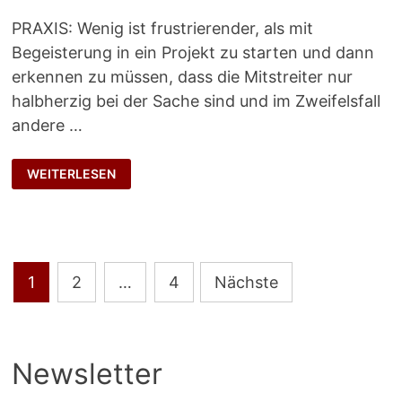
PRAXIS: Wenig ist frustrierender, als mit
Begeisterung in ein Projekt zu starten und dann
erkennen zu müssen, dass die Mitstreiter nur
halbherzig bei der Sache sind und im Zweifelsfall
andere …
COMMITMENT-
WEITERLESEN
TEST
Seitennummerierung
1
2
…
4
Nächste
der
Beiträge
Newsletter