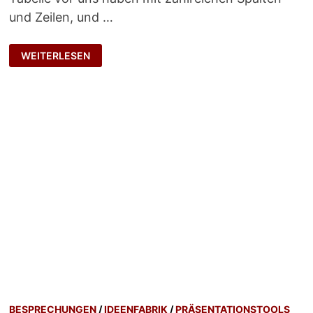
und Zeilen, und …
BURNDOWN-
WEITERLESEN
CHART
BESPRECHUNGEN
/
IDEENFABRIK
/
PRÄSENTATIONSTOOLS