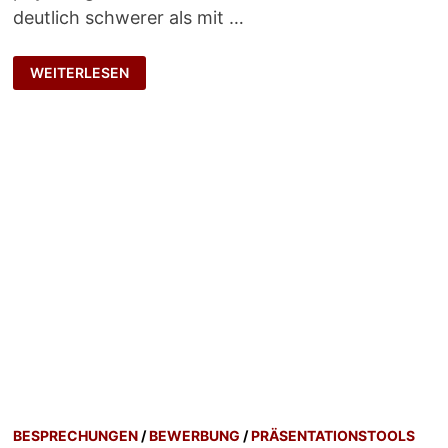
deutlich schwerer als mit …
X
WEITERLESEN
FÜR
EIN
U
BESPRECHUNGEN
/
BEWERBUNG
/
PRÄSENTATIONSTOOLS