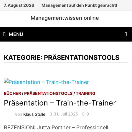
Zum
7. August 2026
Management auf den Punkt gebracht!
Inhalt
Managementwissen online
springen
MENÜ
KATEGORIE:
PRÄSENTATIONSTOOLS
BÜCHER
/
PRÄSENTATIONSTOOLS
/
TRAINING
Präsentation – Train-the-Trainer
von
Klaus Stulle
31. Juli 2025
0
REZENSION: Jutta Portner – Professionell