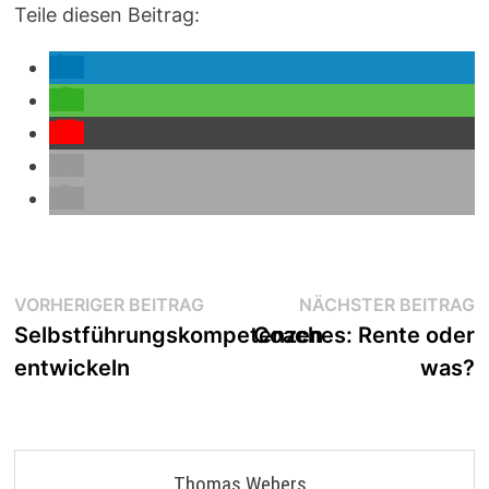
Teile diesen Beitrag:
Beitragsnavigation
Vorheriger
N
VORHERIGER BEITRAG
NÄCHSTER BEITRAG
Beitrag:
B
Selbstführungskompetenzen
Coaches: Rente oder
entwickeln
was?
Thomas Webers