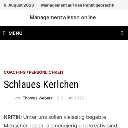
Zum
6. August 2026
Management auf den Punkt gebracht!
Inhalt
Managementwissen online
springen
MENÜ
COACHING
/
PERSÖNLICHKEIT
Schlaues Kerlchen
von
Thomas Webers
6. Juni 2025
KRITIK:
Unter uns sollen vielseitig begabte
Menschen leben, die neugierig und kreativ sind.