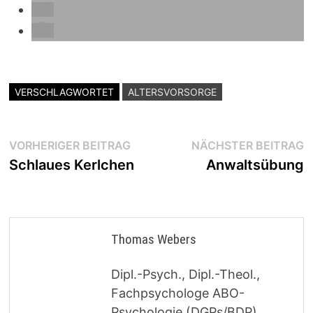
VERSCHLAGWORTET
ALTERSVORSORGE
Beitragsnavigation
Vorheriger
N
VORHERIGER BEITRAG
NÄCHSTER BEITRAG
Beitrag:
B
Schlaues Kerlchen
Anwaltsübung
Thomas Webers
Dipl.-Psych., Dipl.-Theol.,
Fachpsychologe ABO-
Psychologie (DGPs/BDP),