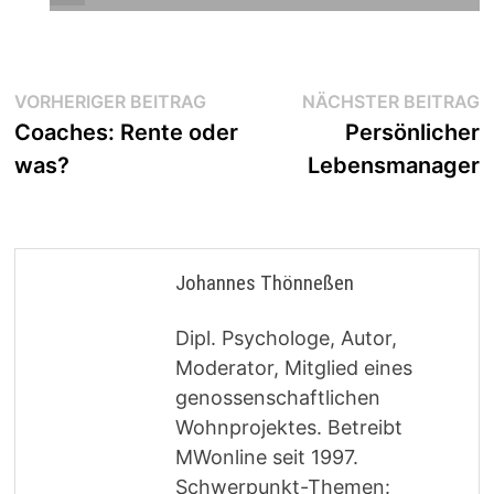
Beitragsnavigation
Vorheriger
N
VORHERIGER BEITRAG
NÄCHSTER BEITRAG
Beitrag:
B
Coaches: Rente oder
Persönlicher
was?
Lebensmanager
Johannes Thönneßen
Dipl. Psychologe, Autor,
Moderator, Mitglied eines
genossenschaftlichen
Wohnprojektes. Betreibt
MWonline seit 1997.
Schwerpunkt-Themen: