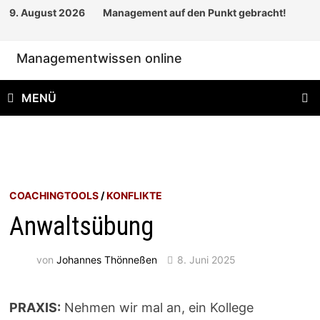
Zum
9. August 2026
Management auf den Punkt gebracht!
Inhalt
springen
Managementwissen online
MENÜ
COACHINGTOOLS
/
KONFLIKTE
Anwaltsübung
von
Johannes Thönneßen
8. Juni 2025
PRAXIS:
Nehmen wir mal an, ein Kollege