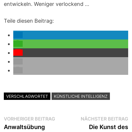
entwickeln. Weniger verlockend …
Teile diesen Beitrag:
VERSCHLAGWORTET
KÜNSTLICHE INTELLIGENZ
Beitragsnavigation
Vorheriger
N
VORHERIGER BEITRAG
NÄCHSTER BEITRAG
Beitrag:
B
Anwaltsübung
Die Kunst des