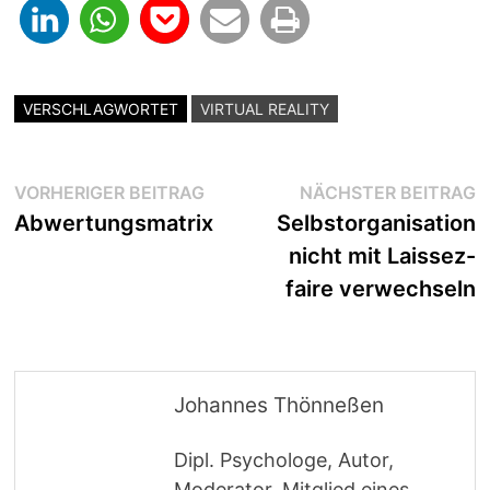
VERSCHLAGWORTET
VIRTUAL REALITY
Beitragsnavigation
Vorheriger
N
VORHERIGER BEITRAG
NÄCHSTER BEITRAG
Beitrag:
B
Abwertungsmatrix
Selbstorganisation
nicht mit Laissez-
faire verwechseln
Johannes Thönneßen
Dipl. Psychologe, Autor,
Moderator, Mitglied eines