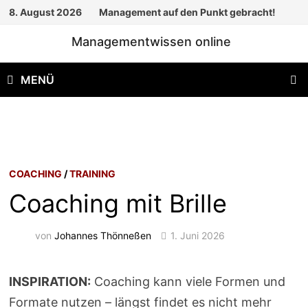
Zum
8. August 2026
Management auf den Punkt gebracht!
Inhalt
Managementwissen online
springen
MENÜ
COACHING
/
TRAINING
Coaching mit Brille
von
Johannes Thönneßen
1. Juni 2026
INSPIRATION:
Coaching kann viele Formen und
Formate nutzen – längst findet es nicht mehr