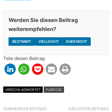
Werden Sie diesen Beitrag
weiterempfehlen?
BESTIMMT
VIELLEICHT
EHER NICHT
Teile diesen Beitrag:
VERSCHLAGWORTET
PURPOSE
Beitragsnavigation
Vorheriger
N
VORHERIGER BEITRAG
NÄCHSTER BEITRAG