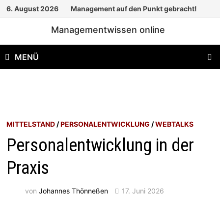
Zum
6. August 2026
Management auf den Punkt gebracht!
Inhalt
Managementwissen online
springen
MENÜ
MITTELSTAND
/
PERSONALENTWICKLUNG
/
WEBTALKS
Personalentwicklung in der
Praxis
von
Johannes Thönneßen
17. Juni 2026