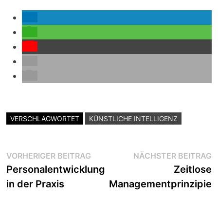
VERSCHLAGWORTET
KÜNSTLICHE INTELLIGENZ
Beitragsnavigation
Vorheriger
N
VORHERIGER BEITRAG
NÄCHSTER BEITRAG
Beitrag:
B
Personalentwicklung
Zeitlose
in der Praxis
Managementprinzipien