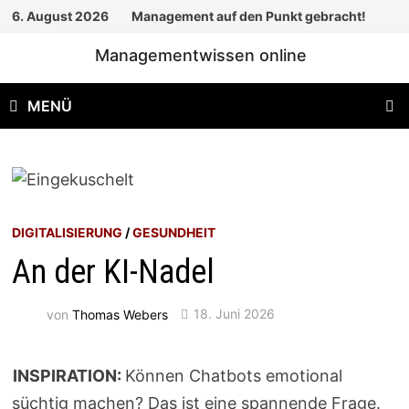
Zum
6. August 2026
Management auf den Punkt gebracht!
Inhalt
Managementwissen online
springen
MENÜ
DIGITALISIERUNG
/
GESUNDHEIT
An der KI-Nadel
von
Thomas Webers
18. Juni 2026
INSPIRATION:
Können Chatbots emotional
süchtig machen? Das ist eine spannende Frage.