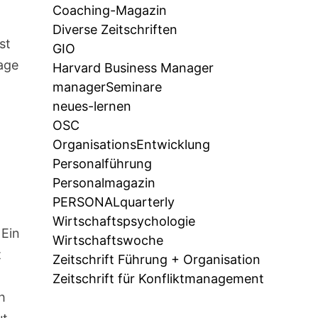
Coaching-Magazin
Diverse Zeitschriften
st
GIO
age
Harvard Business Manager
managerSeminare
neues-lernen
OSC
OrganisationsEntwicklung
Personalführung
Personalmagazin
PERSONALquarterly
Wirtschaftspsychologie
 Ein
Wirtschaftswoche
t
Zeitschrift Führung + Organisation
Zeitschrift für Konfliktmanagement
h