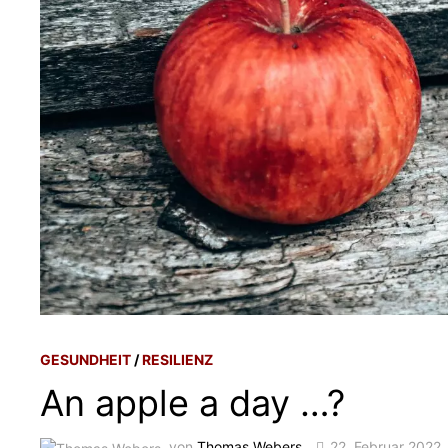
GESUNDHEIT
/
RESILIENZ
An apple a day …?
von
Thomas Webers
22. Februar 2022