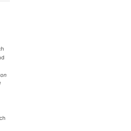
ch
nd
von
d
uch