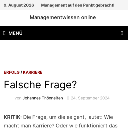
Zum
9. August 2026
Management auf den Punkt gebracht!
Inhalt
Managementwissen online
springen
MENÜ
ERFOLG
/
KARRIERE
Falsche Frage?
von
Johannes Thönneßen
24. September 2024
KRITIK:
Die Frage, um die es geht, lautet: Wie
macht man Karriere? Oder wie funktioniert das