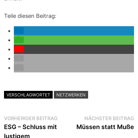
Teile diesen Beitrag:
VERSCHLAGWORTET
NETZWERKEN
Beitragsnavigation
Vorheriger
N
VORHERIGER BEITRAG
NÄCHSTER BEITRAG
Beitrag:
B
ESG – Schluss mit
Müssen statt Muße
lustigem