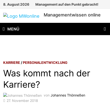
Zum
8. August 2026
Management auf den Punkt gebracht!
Inhalt
Managementwissen online
springen
MENÜ
KARRIERE
/
PERSONALENTWICKLUNG
Was kommt nach der
Karriere?
von
Johannes Thönneßen
27. November 2018