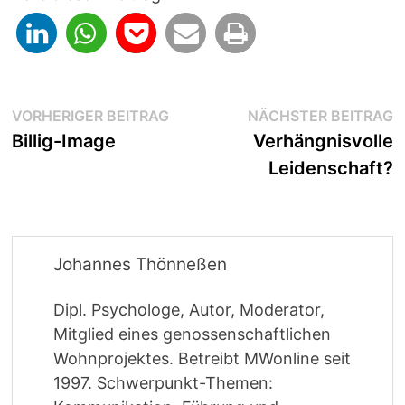
Beitragsnavigation
Vorheriger
N
VORHERIGER BEITRAG
NÄCHSTER BEITRAG
Beitrag:
B
Billig-Image
Verhängnisvolle
Leidenschaft?
Johannes Thönneßen
Dipl. Psychologe, Autor, Moderator,
Mitglied eines genossenschaftlichen
Wohnprojektes. Betreibt MWonline seit
1997. Schwerpunkt-Themen: