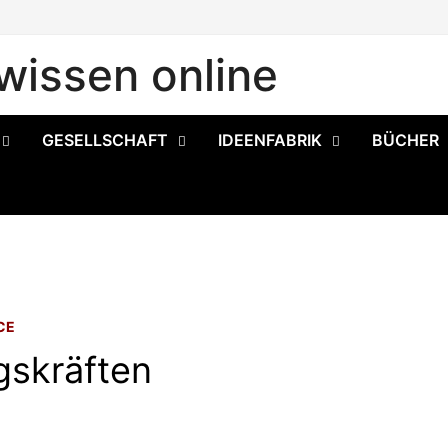
issen online
GESELLSCHAFT
IDEENFABRIK
BÜCHER
CE
gskräften