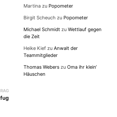
Martina
zu
Popometer
Birgit Scheuch
zu
Popometer
Michael Schmidt
zu
Wettlauf gegen
die Zeit
Heike Kief
zu
Anwalt der
Teammitglieder
Thomas Webers
zu
Oma ihr klein‘
Häuschen
Nächster
TRAG
Beitrag:
nfug