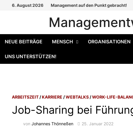
Zum
6. August 2026
Management auf den Punkt gebracht!
Inhalt
Managementw
springen
NEUE BEITRÄGE
MENSCH
ORGANISATIONEN
UNS UNTERSTÜTZEN!
ARBEITSZEIT
/
KARRIERE
/
WEBTALKS
/
WORK-LIFE-BALAN
Job-Sharing bei Führun
von
Johannes Thönneßen
25. Januar 2022