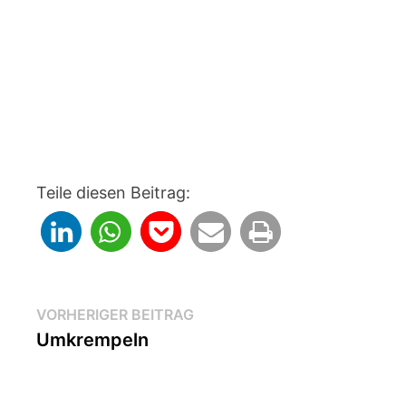
Teile diesen Beitrag:
Beitragsnavigation
Vorheriger
VORHERIGER BEITRAG
Beitrag:
Umkrempeln