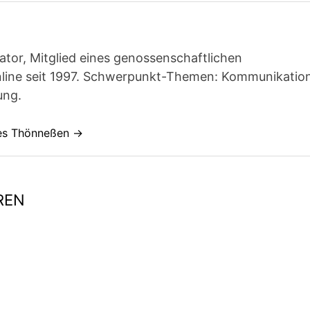
ator, Mitglied eines genossenschaftlichen
line seit 1997. Schwerpunkt-Themen: Kommunikatio
ung.
nes Thönneßen →
REN