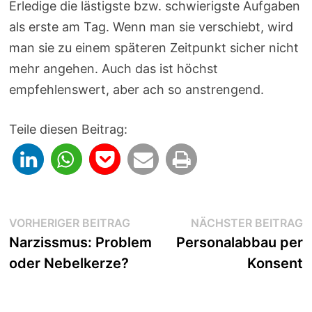
Erledige die lästigste bzw. schwierigste Aufgaben
als erste am Tag. Wenn man sie verschiebt, wird
man sie zu einem späteren Zeitpunkt sicher nicht
mehr angehen. Auch das ist höchst
empfehlenswert, aber ach so anstrengend.
Teile diesen Beitrag:
Beitragsnavigation
Vorheriger
N
VORHERIGER BEITRAG
NÄCHSTER BEITRAG
Beitrag:
B
Narzissmus: Problem
Personalabbau per
oder Nebelkerze?
Konsent