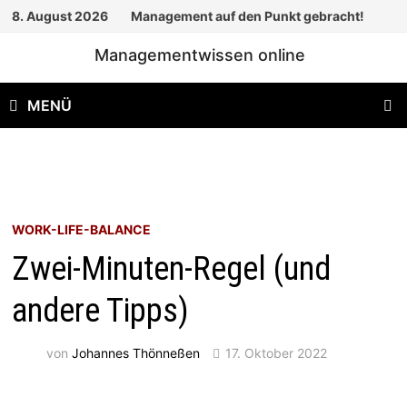
Zum
8. August 2026
Management auf den Punkt gebracht!
Inhalt
Managementwissen online
springen
MENÜ
WORK-LIFE-BALANCE
Zwei-Minuten-Regel (und
andere Tipps)
von
Johannes Thönneßen
17. Oktober 2022