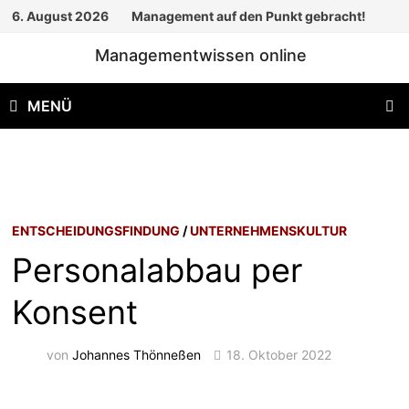
Zum
6. August 2026
Management auf den Punkt gebracht!
Inhalt
Managementwissen online
springen
MENÜ
ENTSCHEIDUNGSFINDUNG
/
UNTERNEHMENSKULTUR
Personalabbau per
Konsent
von
Johannes Thönneßen
18. Oktober 2022