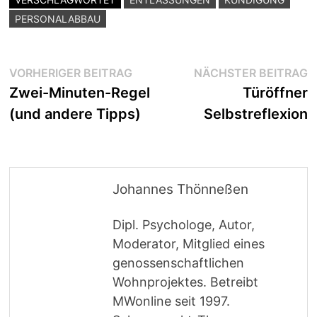
PERSONALABBAU
Beitragsnavigation
Vorheriger
N
VORHERIGER BEITRAG
NÄCHSTER BEITRAG
Beitrag:
B
Zwei-Minuten-Regel
Türöffner
(und andere Tipps)
Selbstreflexion
Johannes Thönneßen
Dipl. Psychologe, Autor,
Moderator, Mitglied eines
genossenschaftlichen
Wohnprojektes. Betreibt
MWonline seit 1997.