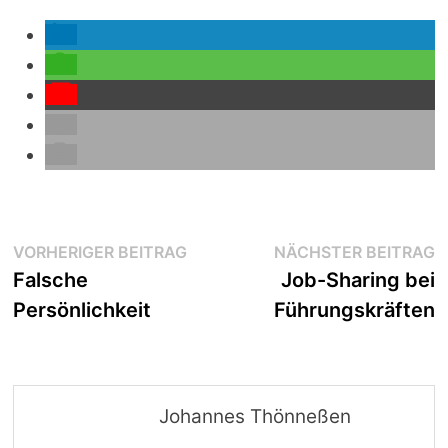
Beitragsnavigation
Vorheriger
N
VORHERIGER BEITRAG
NÄCHSTER BEITRAG
Beitrag:
B
Falsche
Job-Sharing bei
Persönlichkeit
Führungskräften
Johannes Thönneßen