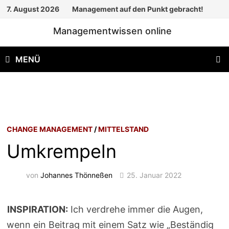
Zum
7. August 2026
Management auf den Punkt gebracht!
Inhalt
Managementwissen online
springen
MENÜ
CHANGE MANAGEMENT
/
MITTELSTAND
Umkrempeln
von
Johannes Thönneßen
25. Januar 2022
INSPIRATION:
Ich verdrehe immer die Augen,
wenn ein Beitrag mit einem Satz wie „Beständig