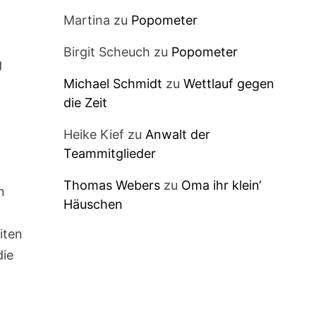
Martina
zu
Popometer
Birgit Scheuch
zu
Popometer
g
Michael Schmidt
zu
Wettlauf gegen
die Zeit
Heike Kief
zu
Anwalt der
Teammitglieder
Thomas Webers
zu
Oma ihr klein‘
n
Häuschen
iten
die