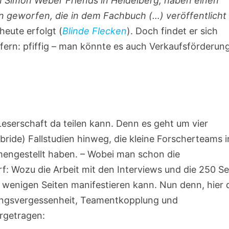
on Simon Weber Friends in Heidelberg, haben einen
ien geworfen, die in dem Fachbuch (…) veröffentlicht
 heute erfolgt (
Blinde Flecken
). Doch findet er sich
ofern: pfiffig – man könnte es auch Verkaufsförderun
 Leserschaft da teilen kann. Denn es geht um vier
bride) Fallstudien hinweg, die kleine Forscherteams i
engestellt haben. – Wobei man schon die
rf: Wozu die Arbeit mit den Interviews und die 250 Se
 wenigen Seiten manifestieren kann. Nun denn, hier 
hrungsvergessenheit, Teamentkopplung und
rgetragen: