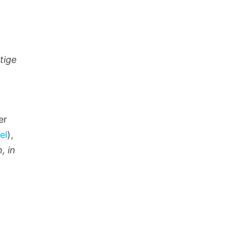
tige
er
el
),
, in