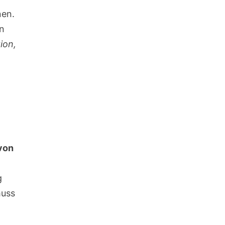
nen.
en
ion,
von
g
muss