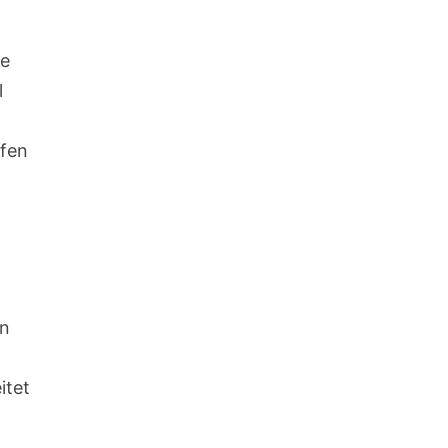
ne
l
ufen
en
itet