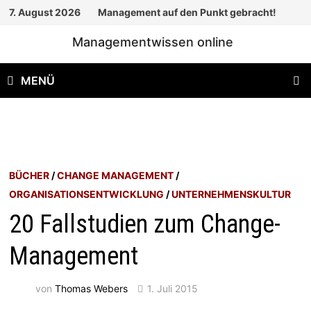
Zum
7. August 2026
Management auf den Punkt gebracht!
Inhalt
Managementwissen online
springen
MENÜ
BÜCHER
/
CHANGE MANAGEMENT
/
ORGANISATIONSENTWICKLUNG
/
UNTERNEHMENSKULTUR
20 Fallstudien zum Change-
Management
von
Thomas Webers
1. Juli 2015