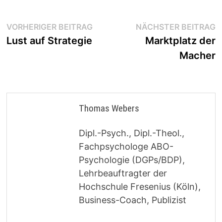
Beitragsnavigation
Vorheriger
N
VORHERIGER BEITRAG
NÄCHSTER BEITRAG
Beitrag:
B
Lust auf Strategie
Marktplatz der
Macher
Thomas Webers
Dipl.-Psych., Dipl.-Theol.,
Fachpsychologe ABO-
Psychologie (DGPs/BDP),
Lehrbeauftragter der
Hochschule Fresenius (Köln),
Business-Coach, Publizist