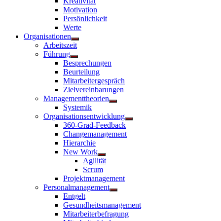
Kreativität
anzeigen
Motivation
Persönlichkeit
Werte
Organisationen
Untermenü
Arbeitszeit
anzeigen
Führung
Untermenü
Besprechungen
anzeigen
Beurteilung
Mitarbeitergespräch
Zielvereinbarungen
Managementtheorien
Untermenü
Systemik
anzeigen
Organisationsentwicklung
Untermenü
360-Grad-Feedback
anzeigen
Changemanagement
Hierarchie
New Work
Untermenü
Agilität
anzeigen
Scrum
Projektmanagement
Personalmanagement
Untermenü
Entgelt
anzeigen
Gesundheitsmanagement
Mitarbeiterbefragung