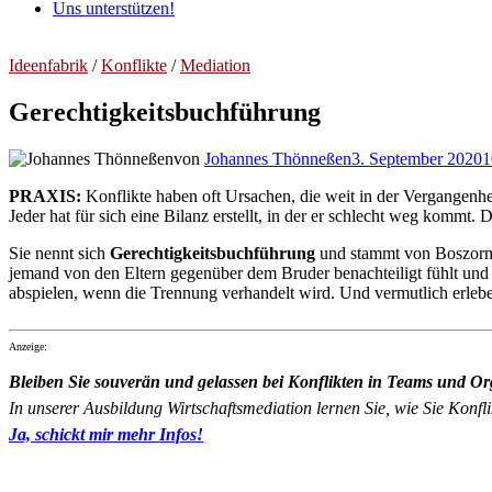
Uns unterstützen!
Ideenfabrik
/
Konflikte
/
Mediation
Gerechtigkeitsbuchführung
von
Johannes Thönneßen
3. September 2020
1
PRAXIS:
Konflikte haben oft Ursachen, die weit in der Vergangenhei
Jeder hat für sich eine Bilanz erstellt, in der er schlecht weg kommt.
Sie nennt sich
Gerechtigkeitsbuchführung
und stammt von Boszor
jemand von den Eltern gegenüber dem Bruder benachteiligt fühlt und d
abspielen, wenn die Trennung verhandelt wird. Und vermutlich erleb
Anzeige:
Bleiben Sie souverän und gelassen bei Konflikten in Teams und Or
In unserer Ausbildung Wirtschaftsmediation lernen Sie, wie Sie Konflik
Ja, schickt mir mehr Infos!