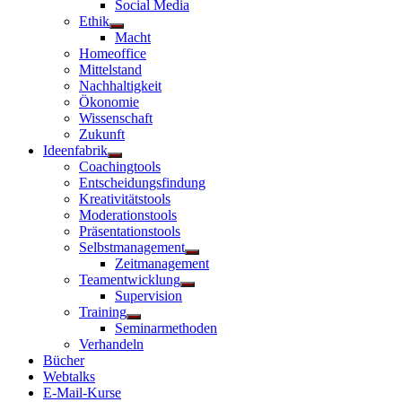
Social Media
Ethik
Untermenü
Macht
anzeigen
Homeoffice
Mittelstand
Nachhaltigkeit
Ökonomie
Wissenschaft
Zukunft
Ideenfabrik
Untermenü
Coachingtools
anzeigen
Entscheidungsfindung
Kreativitätstools
Moderationstools
Präsentationstools
Selbstmanagement
Untermenü
Zeitmanagement
anzeigen
Teamentwicklung
Untermenü
Supervision
anzeigen
Training
Untermenü
Seminarmethoden
anzeigen
Verhandeln
Bücher
Webtalks
E-Mail-Kurse