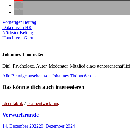
Beitragsnavigation
Vorheriger
Vorheriger Beitrag
Beitrag:
Data driven HR
Nächster
Nächster Beitrag
Beitrag:
Hauch von Guru
Johannes Thönneßen
Dipl. Psychologe, Autor, Moderator, Mitglied eines genossenschaft
Alle Beiträge ansehen von Johannes Thönneßen →
Das könnte dich auch interessieren
Ideenfabrik
/
Teamentwicklung
Vorwurfsrunde
14. Dezember 2022
20. Dezember 2024