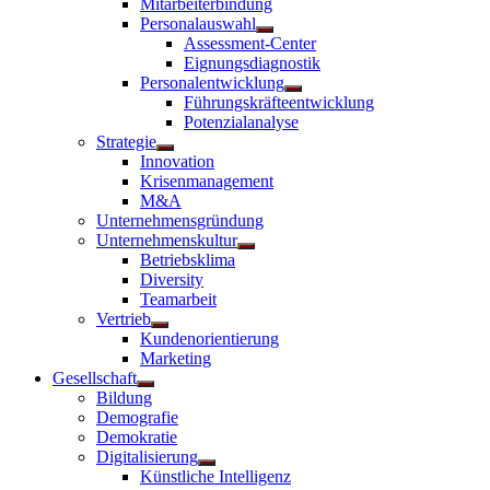
Mitarbeiterbindung
Personalauswahl
Untermenü
Assessment-Center
anzeigen
Eignungsdiagnostik
Personalentwicklung
Untermenü
Führungskräfteentwicklung
anzeigen
Potenzialanalyse
Strategie
Untermenü
Innovation
anzeigen
Krisenmanagement
M&A
Unternehmensgründung
Unternehmenskultur
Untermenü
Betriebsklima
anzeigen
Diversity
Teamarbeit
Vertrieb
Untermenü
Kundenorientierung
anzeigen
Marketing
Gesellschaft
Untermenü
Bildung
anzeigen
Demografie
Demokratie
Digitalisierung
Untermenü
Künstliche Intelligenz
anzeigen