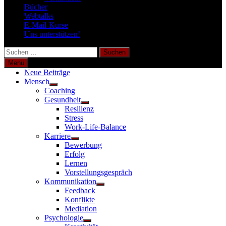
Bücher
Webtalks
E-Mail-Kurse
Uns unterstützen!
Suchen
nach:
Menü
Neue Beiträge
Mensch
Untermenü
Coaching
anzeigen
Gesundheit
Untermenü
Resilienz
anzeigen
Stress
Work-Life-Balance
Karriere
Untermenü
Bewerbung
anzeigen
Erfolg
Lernen
Vorstellungsgespräch
Kommunikation
Untermenü
Feedback
anzeigen
Konflikte
Mediation
Psychologie
Untermenü