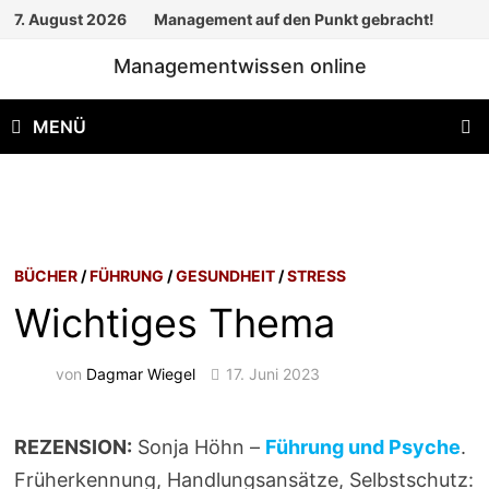
Zum
7. August 2026
Management auf den Punkt gebracht!
Inhalt
Managementwissen online
springen
MENÜ
BÜCHER
/
FÜHRUNG
/
GESUNDHEIT
/
STRESS
Wichtiges Thema
von
Dagmar Wiegel
17. Juni 2023
REZENSION:
Sonja Höhn –
Führung und Psyche
.
Früherkennung, Handlungsansätze, Selbstschutz: