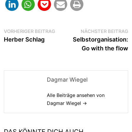
Beitragsnavigation
Vorheriger
N
VORHERIGER BEITRAG
NÄCHSTER BEITRAG
Beitrag:
B
Herber Schlag
Selbstorganisation:
Go with the flow
Dagmar Wiegel
Alle Beiträge ansehen von
Dagmar Wiegel →
DAS KÖNNTE DICH AUCH